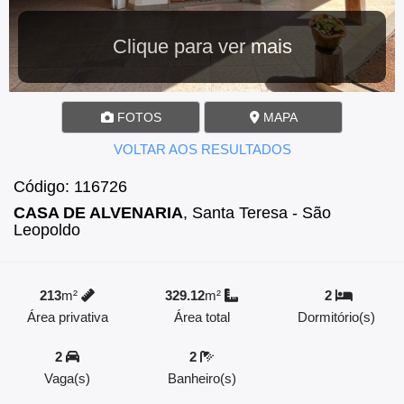
Clique para ver mais
FOTOS
MAPA
VOLTAR AOS RESULTADOS
Código: 116726
CASA DE ALVENARIA
, Santa Teresa - São
Leopoldo
213
m²
329.12
m²
2
Área privativa
Área total
Dormitório(s)
2
2
Vaga(s)
Banheiro(s)